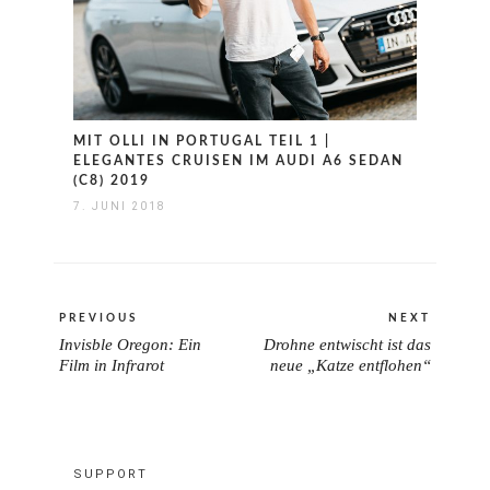
MIT OLLI IN PORTUGAL TEIL 1 |
ELEGANTES CRUISEN IM AUDI A6 SEDAN
(C8) 2019
7. JUNI 2018
Beitragsnavigation
PREVIOUS
NEXT
Invisble Oregon: Ein
Drohne entwischt ist das
PREVIOUS
NEXT
Film in Infrarot
neue „Katze entflohen“
POST:
POST:
SUPPORT