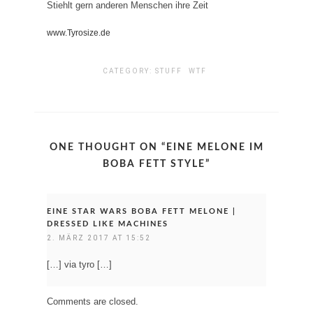
Stiehlt gern anderen Menschen ihre Zeit
www.Tyrosize.de
CATEGORY:
STUFF
WTF
ONE THOUGHT ON “
EINE MELONE IM
BOBA FETT STYLE
”
EINE STAR WARS BOBA FETT MELONE |
DRESSED LIKE MACHINES
2. MÄRZ 2017 AT 15:52
[…] via tyro […]
Comments are closed.