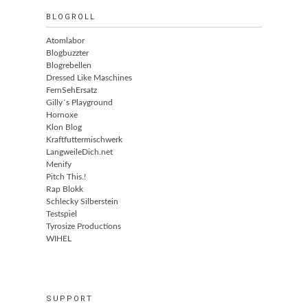
BLOGROLL
Atomlabor
Blogbuzzter
Blogrebellen
Dressed Like Maschines
FernSehErsatz
Gilly´s Playground
Hornoxe
Klon Blog
Kraftfuttermischwerk
LangweileDich.net
Menify
Pitch This.!
Rap Blokk
Schlecky Silberstein
Testspiel
Tyrosize Productions
WIHEL
SUPPORT