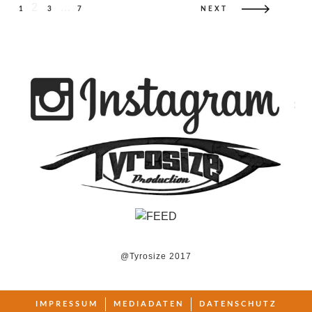
snavigation
2
…
NEXT
1
3
7
@Tyrosize 2017
IMPRESSUM
MEDIADATEN
DATENSCHUTZ