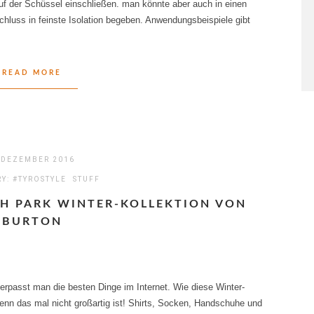
auf der Schüssel einschließen. man könnte aber auch in einen
chluss in feinste Isolation begeben. Anwendungsbeispiele gibt
READ MORE
 DEZEMBER 2016
RY:
#TYROSTYLE
STUFF
H PARK WINTER-KOLLEKTION VON B
URTON
rpasst man die besten Dinge im Internet. Wie diese Winter-
enn das mal nicht großartig ist! Shirts, Socken, Handschuhe und