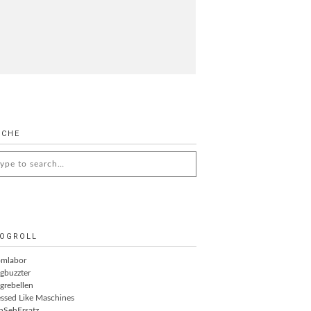
UCHE
arch
:
OGROLL
omlabor
gbuzzter
grebellen
ssed Like Maschines
nSehErsatz