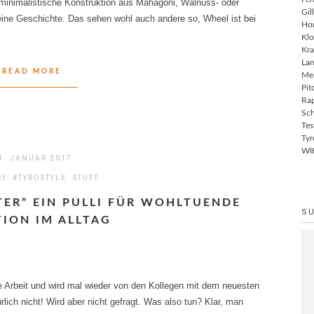
e minimalistische Konstruktion aus Mahagoni, Walnuss- oder
Gil
eine Geschichte. Das sehen wohl auch andere so, Wheel ist bei
Ho
Klo
Kra
Lan
READ MORE
Me
Pit
Rap
Sch
Tes
Tyr
WI
1. JANUAR 2017
RY:
#TYROSTYLE
STUFF
TER” EIN PULLI FÜR WOHLTUENDE
S
TION IM ALLTAG
 Arbeit und wird mal wieder von den Kollegen mit dem neuesten
rlich nicht! Wird aber nicht gefragt. Was also tun? Klar, man