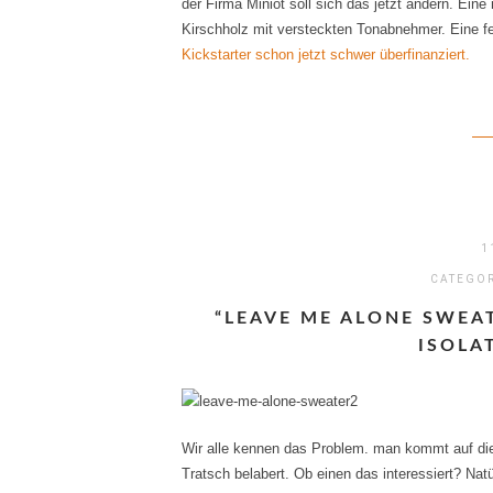
der Firma Miniot soll sich das jetzt ändern. Ein
Kirschholz mit versteckten Tonabnehmer. Eine f
Kickstarter schon jetzt schwer überfinanziert.
1
CATEGO
“LEAVE ME ALONE SWEA
ISOLA
Wir alle kennen das Problem. man kommt auf die
Tratsch belabert. Ob einen das interessiert? Natü