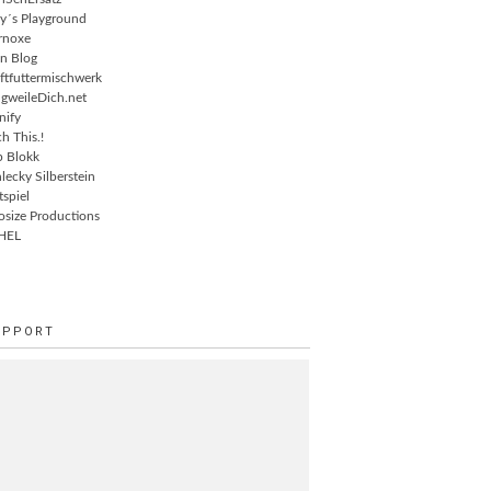
ly´s Playground
rnoxe
n Blog
ftfuttermischwerk
gweileDich.net
nify
ch This.!
 Blokk
lecky Silberstein
tspiel
osize Productions
HEL
UPPORT