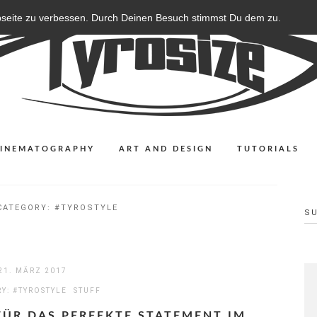
bseite zu verbessen. Durch Deinen Besuch stimmst Du dem zu.
CINEMATOGRAPHY
ART AND DESIGN
TUTORIALS
CATEGORY:
#TYROSTYLE
S
21. MÄRZ 2017
RY:
#TYROSTYLE
STUFF
FÜR DAS PERFEKTE STATEMENT IM