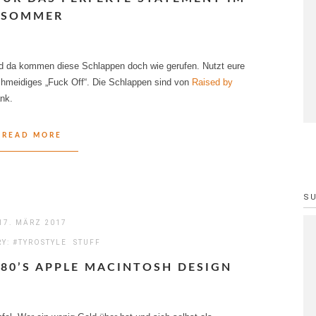
SOMMER
nd da kommen diese Schlappen doch wie gerufen. Nutzt eure
chmeidiges „Fuck Off“. Die Schlappen sind von
Raised by
ank.
READ MORE
S
17. MÄRZ 2017
RY:
#TYROSTYLE
STUFF
 80’S APPLE MACINTOSH DESIGN