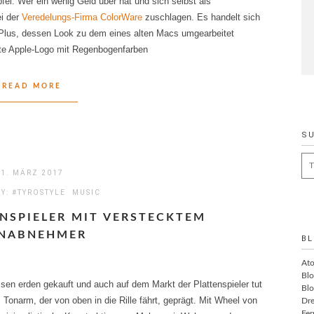
fel. Wer ein wenig Geld über hat und sich selbst als
ei der
Veredelungs-Firma ColorWare
zuschlagen. Es handelt sich
7 Plus, dessen Look zu dem eines alten Macs umgearbeitet
lte Apple-Logo mit Regenbogenfarben
READ MORE
S
Se
1. MÄRZ 2017
for
RY:
#TYROSTYLE
MUSIC
ENSPIELER MIT VERSTECKTEM
NABNEHMER
BL
At
Blo
ssen erden gekauft und auch auf dem Markt der Plattenspieler tut
Blo
 Tonarm, der von oben in die Rille fährt, geprägt. Mit Wheel von
Dre
Fer