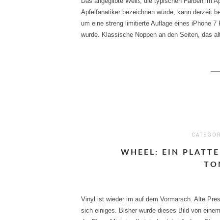
Das angegilbte Weiß, die typischen Farben im Ap
Apfelfanatiker bezeichnen würde, kann derzeit b
um eine streng limitierte Auflage eines iPhone 
wurde. Klassische Noppen an den Seiten, das a
CATEGO
WHEEL: EIN PLATT
TO
Vinyl ist wieder im auf dem Vormarsch. Alte Pre
sich einiges. Bisher wurde dieses Bild von einem