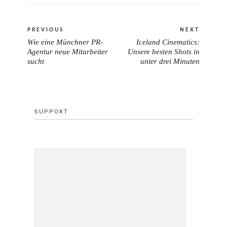
Beitragsnavigation
PREVIOUS
NEXT
Wie eine Münchner PR-
Iceland Cinematics:
PREVIOUS
NEXT
Agentur neue Mitarbeiter
Unsere besten Shots in
POST:
sucht
unter drei Minuten
POST:
SUPPORT