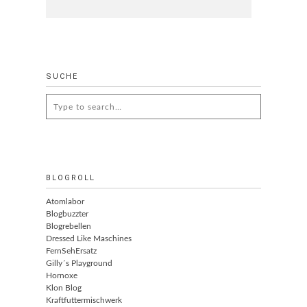
SUCHE
Search
for:
BLOGROLL
Atomlabor
Blogbuzzter
Blogrebellen
Dressed Like Maschines
FernSehErsatz
Gilly´s Playground
Hornoxe
Klon Blog
Kraftfuttermischwerk