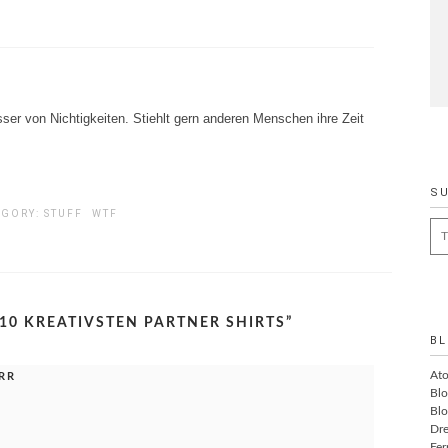
ser von Nichtigkeiten. Stiehlt gern anderen Menschen ihre Zeit
S
EGORY:
STUFF
WTF
Se
for
 10 KREATIVSTEN PARTNER SHIRTS
”
BL
At
IRR
Blo
Blo
Dre
Fer