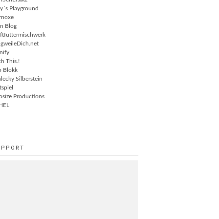
ly´s Playground
rnoxe
n Blog
ftfuttermischwerk
gweileDich.net
nify
ch This.!
 Blokk
lecky Silberstein
tspiel
osize Productions
HEL
UPPORT