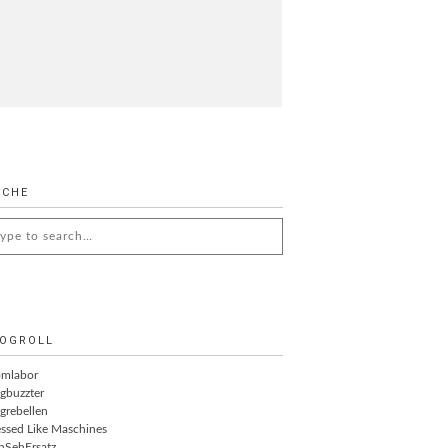
UCHE
arch
:
OGROLL
omlabor
gbuzzter
grebellen
ssed Like Maschines
nSehErsatz