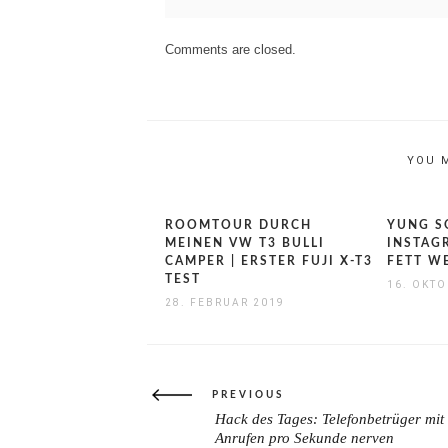
Comments are closed.
YOU 
ROOMTOUR DURCH
YUNG S
MEINEN VW T3 BULLI
INSTAG
CAMPER | ERSTER FUJI X-T3
FETT 
TEST
16. OKTO
28. FEBRUAR 2019
Beitragsnavigation
PREVIOUS
Hack des Tages: Telefonbetrüger mit
PREVIOUS
Anrufen pro Sekunde nerven