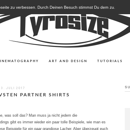
bseite zu verbessen. Durch Deinen Besuch stimmst Du dem zu.
CINEMATOGRAPHY
ART AND DESIGN
TUTORIALS
S
3. JULI 2017
IVSTEN PARTNER SHIRTS
ne, was soll das? Man muss ja nicht jedem die
ings gibt es immer wieder ein paar tolle Beispiele, wie man es
e Beispiele für ein paar grandiose Lacher. Aber überzeugt euch