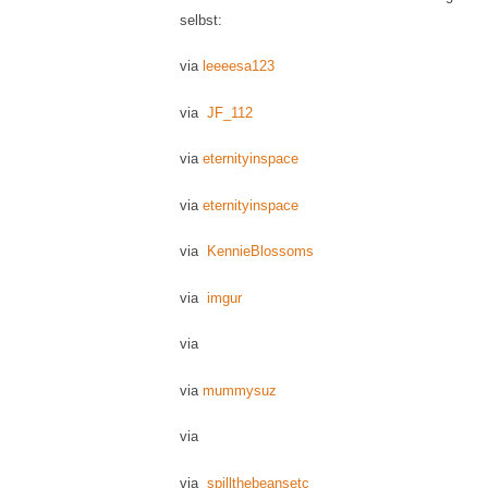
selbst:
via
leeeesa123
via
JF_112
via
eternityinspace
via
eternityinspace
via
KennieBlossoms
via
imgur
via
via
mummysuz
via
via
spillthebeansetc