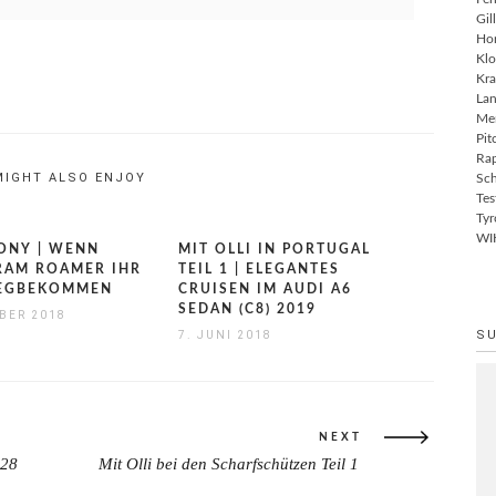
Gil
Ho
Klo
Kra
Lan
Me
Pit
Rap
MIGHT ALSO ENJOY
Sch
Tes
Tyr
WI
ONY | WENN
MIT OLLI IN PORTUGAL
RAM ROAMER IHR
TEIL 1 | ELEGANTES
WEGBEKOMMEN
CRUISEN IM AUDI A6
SEDAN (C8) 2019
BER 2018
S
7. JUNI 2018
NEXT
 28
Mit Olli bei den Scharfschützen Teil 1
NEXT