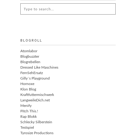
Search
for:
BLOGROLL
Atomlabor
Blogbuzzter
Blogrebellen
Dressed Like Maschines
FernSehErsatz
Gilly´s Playground
Hornoxe
Klon Blog
Kraftfuttermischwerk
LangweileDich.net
Menify
Pitch This.!
Rap Blokk
Schlecky Silberstein
Testspiel
Tyrosize Productions