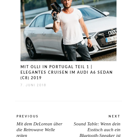
MIT OLLI IN PORTUGAL TEIL 1 |
ELEGANTES CRUISEN IM AUDI A6 SEDAN
(C8) 2019
7. JUNI 2018
Beitragsnavigation
PREVIOUS
NEXT
Mit dem DeLorean über
Sound Table: Wenn dein
PREVIOUS
NEXT
die Retrowave Welle
Esstisch auch ein
POST:
reiten
Bluetooth-Speaker ist
POST: