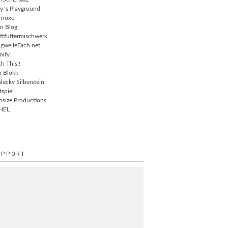
ly´s Playground
rnoxe
n Blog
ftfuttermischwerk
gweileDich.net
nify
ch This.!
 Blokk
lecky Silberstein
tspiel
osize Productions
HEL
UPPORT