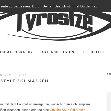
bseite zu verbessen. Durch Deinen Besuch stimmst Du dem zu.
CINEMATOGRAPHY
ART AND DESIGN
TUTORIALS
S
 NOVEMBER 2016
STYLE SKI MASKEN
gens mit dem Fahrrad unterwegs bin, wünscht man sich langsam
 Bart wachsen lassen oder so eine
Cthulhu-Style Ski Maske