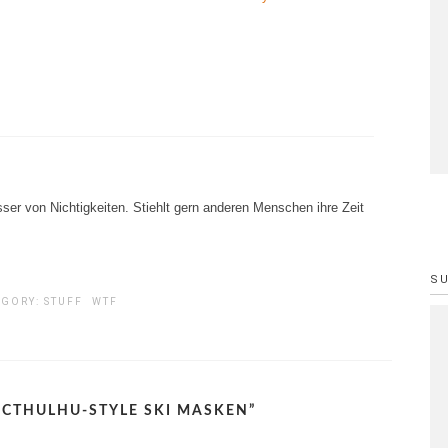
ser von Nichtigkeiten. Stiehlt gern anderen Menschen ihre Zeit
S
EGORY:
STUFF
WTF
“
CTHULHU-STYLE SKI MASKEN
”