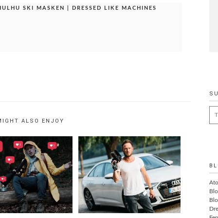
HULHU SKI MASKEN | DRESSED LIKE MACHINES
S
Se
MIGHT ALSO ENJOY
for
BL
At
Blo
Blo
Dre
Fer