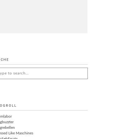
UCHE
arch
:
OGROLL
omlabor
gbuzzter
grebellen
ssed Like Maschines
nSehErsatz