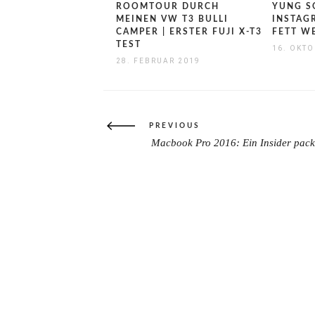
ROOMTOUR DURCH
YUNG S
MEINEN VW T3 BULLI
INSTAG
CAMPER | ERSTER FUJI X-T3
FETT 
TEST
16. OKTO
28. FEBRUAR 2019
Beitragsnavigation
PREVIOUS
Macbook Pro 2016: Ein Insider pack
PREVIOUS
POST: