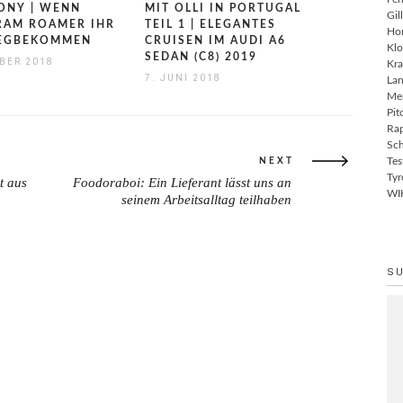
ONY | WENN
MIT OLLI IN PORTUGAL
Gil
RAM ROAMER IHR
TEIL 1 | ELEGANTES
Ho
WEGBEKOMMEN
CRUISEN IM AUDI A6
Klo
SEDAN (C8) 2019
BER 2018
Kra
7. JUNI 2018
Lan
Me
Pit
Rap
Sch
Tes
NEXT
Tyr
t aus
Foodoraboi: Ein Lieferant lässt uns an
NEXT
WI
seinem Arbeitsalltag teilhaben
POST:
S