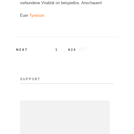
verbundene Viralität ist beispiellos. Anschauen!
Euer
Tyrosize
Beitragsnavigation
…
825
NEXT
1
824
SUPPORT