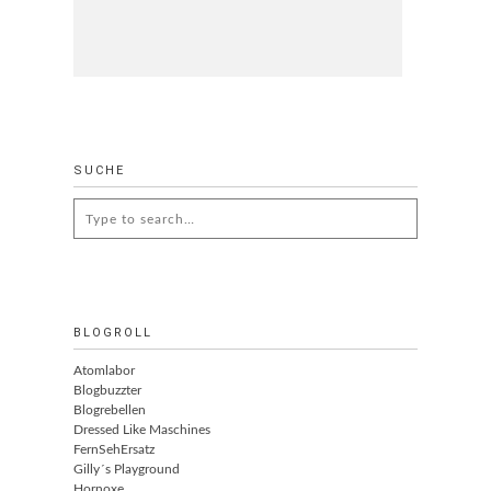
SUCHE
Search
for:
BLOGROLL
Atomlabor
Blogbuzzter
Blogrebellen
Dressed Like Maschines
FernSehErsatz
Gilly´s Playground
Hornoxe