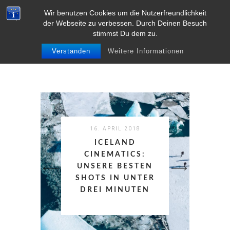
Wir benutzen Cookies um die Nutzerfreundlichkeit
MENU
der Webseite zu verbessen. Durch Deinen Besuch
stimmst Du dem zu.
Verstanden
Weitere Informationen
16. APRIL 2018
15. MÄRZ 2018
9. JANUAR 2018
DAS KRANZBACH:
ICELAND
EIN TRAUM WIRD
EIN WELLNESS
CINEMATICS:
WAHR: UNSER
UNSERE BESTEN
PARADIES AM
EIGENER VW T3
SHOTS IN UNTER
FUSSE DER Z
„BULLI“
DREI MINUTEN
UGSPITZE