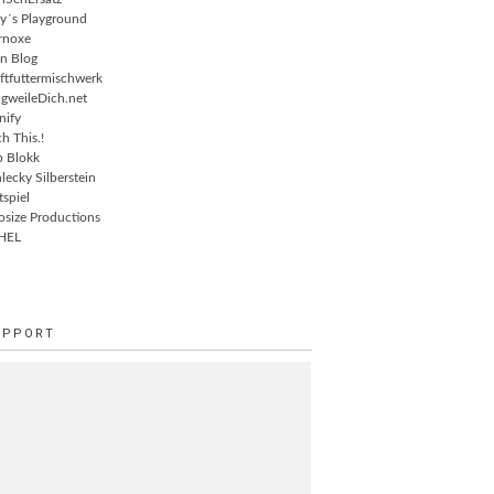
ly´s Playground
rnoxe
n Blog
ftfuttermischwerk
gweileDich.net
nify
ch This.!
 Blokk
lecky Silberstein
tspiel
osize Productions
HEL
UPPORT