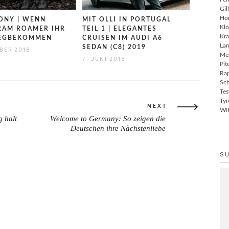
Gil
Ho
ONY | WENN
MIT OLLI IN PORTUGAL
Klo
RAM ROAMER IHR
TEIL 1 | ELEGANTES
Kra
WEGBEKOMMEN
CRUISEN IM AUDI A6
Lan
SEDAN (C8) 2019
BER 2018
Me
7. JUNI 2018
Pit
Rap
Sch
Tes
Tyr
NEXT
WI
 halt
Welcome to Germany: So zeigen die
NEXT
Deutschen ihre Nächstenliebe
POST:
S