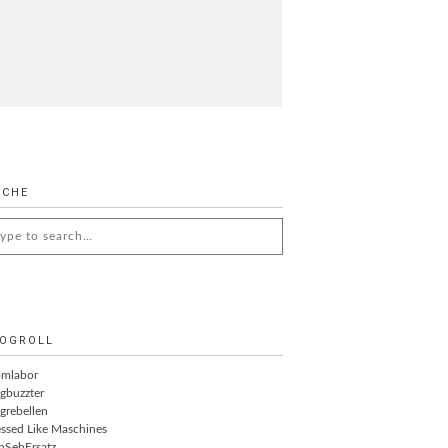
UCHE
arch
:
OGROLL
omlabor
gbuzzter
grebellen
ssed Like Maschines
nSehErsatz