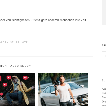
ser von Nichtigkeiten. Stiehlt gern anderen Menschen ihre Zeit
EGORY:
STUFF
WTF
S
Se
for
MIGHT ALSO ENJOY
BL
At
Blo
Blo
Dre
Fer