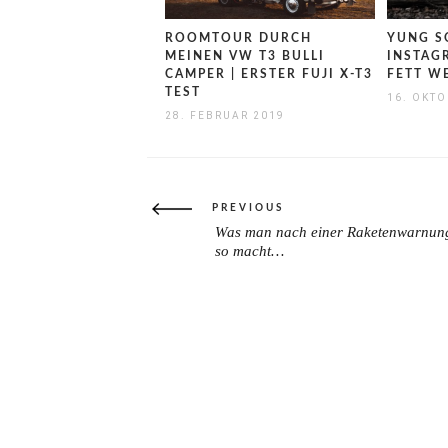
ROOMTOUR DURCH
YUNG S
MEINEN VW T3 BULLI
INSTAG
CAMPER | ERSTER FUJI X-T3
FETT 
TEST
16. OKTO
28. FEBRUAR 2019
Beitragsnavigation
PREVIOUS
Was man nach einer Raketenwarnung
PREVIOUS
so macht…
POST: