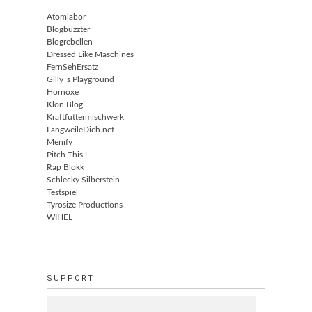
Atomlabor
Blogbuzzter
Blogrebellen
Dressed Like Maschines
FernSehErsatz
Gilly´s Playground
Hornoxe
Klon Blog
Kraftfuttermischwerk
LangweileDich.net
Menify
Pitch This.!
Rap Blokk
Schlecky Silberstein
Testspiel
Tyrosize Productions
WIHEL
SUPPORT