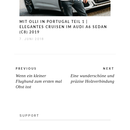
MIT OLLI IN PORTUGAL TEIL 1 |
ELEGANTES CRUISEN IM AUDI A6 SEDAN
(C8) 2019
7. JUNI 2018
Beitragsnavigation
PREVIOUS
NEXT
Wenn ein kleiner
Eine wunderschöne und
PREVIOUS
NEXT
Flughund zum ersten mal
präzise Holzverbindung
POST:
Obst isst
POST:
SUPPORT