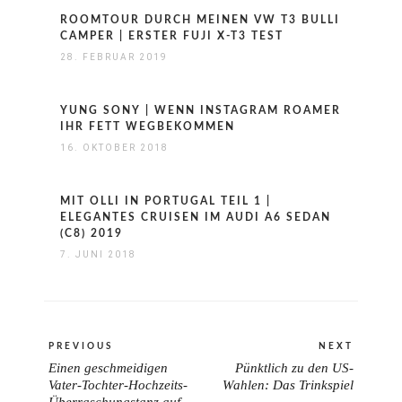
ROOMTOUR DURCH MEINEN VW T3 BULLI
CAMPER | ERSTER FUJI X-T3 TEST
28. FEBRUAR 2019
YUNG SONY | WENN INSTAGRAM ROAMER
IHR FETT WEGBEKOMMEN
16. OKTOBER 2018
MIT OLLI IN PORTUGAL TEIL 1 |
ELEGANTES CRUISEN IM AUDI A6 SEDAN
(C8) 2019
7. JUNI 2018
Beitragsnavigation
PREVIOUS
NEXT
Einen geschmeidigen
Pünktlich zu den US-
PREVIOUS
NEXT
Vater-Tochter-Hochzeits-
Wahlen: Das Trinkspiel
POST:
POST: