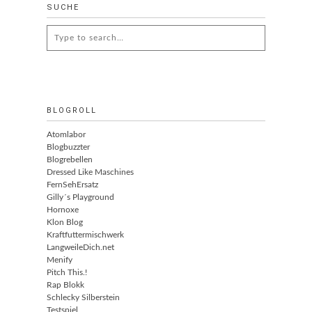
SUCHE
Search
for:
BLOGROLL
Atomlabor
Blogbuzzter
Blogrebellen
Dressed Like Maschines
FernSehErsatz
Gilly´s Playground
Hornoxe
Klon Blog
Kraftfuttermischwerk
LangweileDich.net
Menify
Pitch This.!
Rap Blokk
Schlecky Silberstein
Testspiel