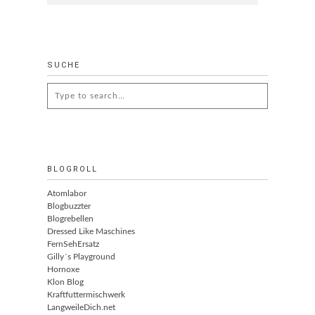
SUCHE
Search
for:
BLOGROLL
Atomlabor
Blogbuzzter
Blogrebellen
Dressed Like Maschines
FernSehErsatz
Gilly´s Playground
Hornoxe
Klon Blog
Kraftfuttermischwerk
LangweileDich.net