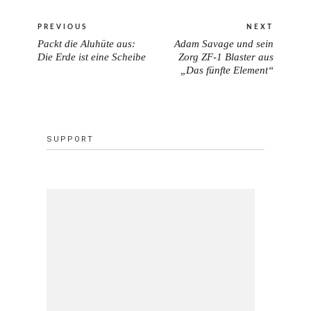
Beitragsnavigation
PREVIOUS
NEXT
Packt die Aluhüte aus:
Adam Savage und sein
PREVIOUS
NEXT
Die Erde ist eine Scheibe
Zorg ZF-1 Blaster aus
POST:
„Das fünfte Element“
POST:
SUPPORT