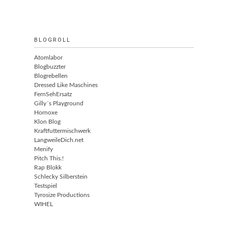
BLOGROLL
Atomlabor
Blogbuzzter
Blogrebellen
Dressed Like Maschines
FernSehErsatz
Gilly´s Playground
Hornoxe
Klon Blog
Kraftfuttermischwerk
LangweileDich.net
Menify
Pitch This.!
Rap Blokk
Schlecky Silberstein
Testspiel
Tyrosize Productions
WIHEL