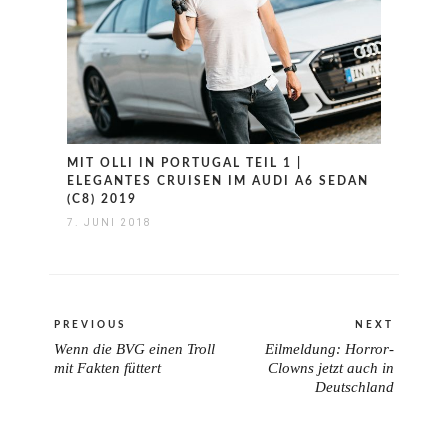
MIT OLLI IN PORTUGAL TEIL 1 |
ELEGANTES CRUISEN IM AUDI A6 SEDAN
(C8) 2019
7. JUNI 2018
Beitragsnavigation
PREVIOUS
NEXT
Wenn die BVG einen Troll
Eilmeldung: Horror-
PREVIOUS
NEXT
mit Fakten füttert
Clowns jetzt auch in
POST:
Deutschland
POST: