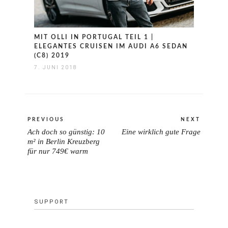
MIT OLLI IN PORTUGAL TEIL 1 |
ELEGANTES CRUISEN IM AUDI A6 SEDAN
(C8) 2019
7. JUNI 2018
Beitragsnavigation
PREVIOUS
NEXT
Ach doch so günstig: 10
Eine wirklich gute Frage
PREVIOUS
NEXT
m² in Berlin Kreuzberg
POST:
für nur 749€ warm
POST:
SUPPORT