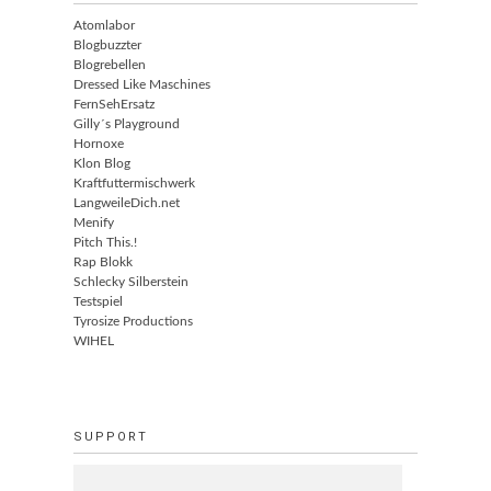
Atomlabor
Blogbuzzter
Blogrebellen
Dressed Like Maschines
FernSehErsatz
Gilly´s Playground
Hornoxe
Klon Blog
Kraftfuttermischwerk
LangweileDich.net
Menify
Pitch This.!
Rap Blokk
Schlecky Silberstein
Testspiel
Tyrosize Productions
WIHEL
SUPPORT