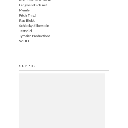
Kraftfuttermischwerk
LangweileDich.net
Menify
Pitch This.!
Rap Blokk
Schlecky Silberstein
Testspiel
Tyrosize Productions
WIHEL
SUPPORT