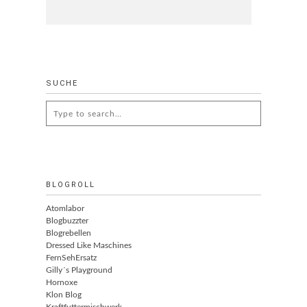
SUCHE
Search
for:
BLOGROLL
Atomlabor
Blogbuzzter
Blogrebellen
Dressed Like Maschines
FernSehErsatz
Gilly´s Playground
Hornoxe
Klon Blog