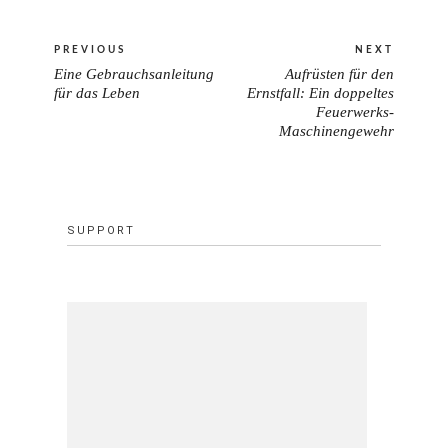
Beitragsnavigation
PREVIOUS
NEXT
Eine Gebrauchsanleitung
Aufrüsten für den
PREVIOUS
NEXT
für das Leben
Ernstfall: Ein doppeltes
POST:
Feuerwerks-
POST:
Maschinengewehr
SUPPORT