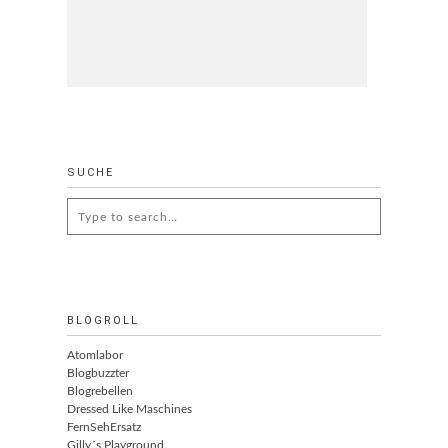
SUCHE
Search
for:
BLOGROLL
Atomlabor
Blogbuzzter
Blogrebellen
Dressed Like Maschines
FernSehErsatz
Gilly´s Playground