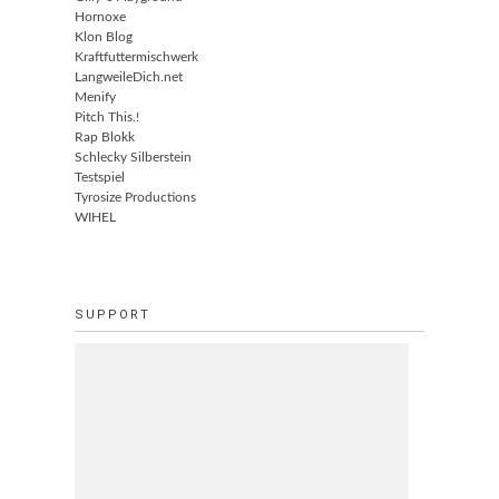
Hornoxe
Klon Blog
Kraftfuttermischwerk
LangweileDich.net
Menify
Pitch This.!
Rap Blokk
Schlecky Silberstein
Testspiel
Tyrosize Productions
WIHEL
SUPPORT