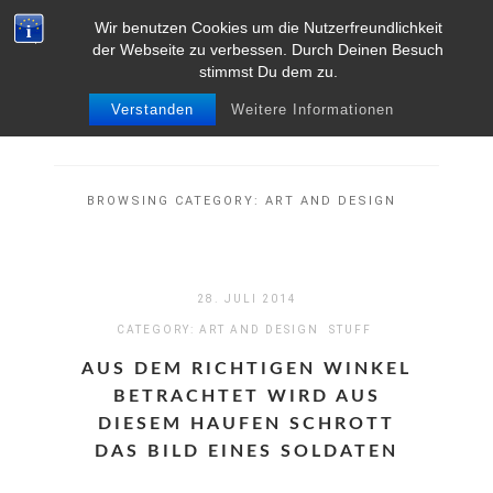
Wir benutzen Cookies um die Nutzerfreundlichkeit
MENU
der Webseite zu verbessen. Durch Deinen Besuch
stimmst Du dem zu.
Verstanden
Weitere Informationen
BROWSING CATEGORY:
ART AND DESIGN
28. JULI 2014
CATEGORY:
ART AND DESIGN
STUFF
AUS DEM RICHTIGEN WINKEL
BETRACHTET WIRD AUS
DIESEM HAUFEN SCHROTT
DAS BILD EINES SOLDATEN