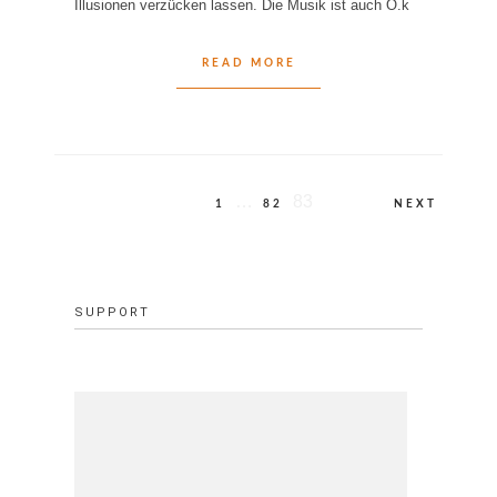
Illusionen verzücken lassen. Die Musik ist auch O.k
READ MORE
Beitragsnavigation
…
83
1
82
NEXT
SUPPORT