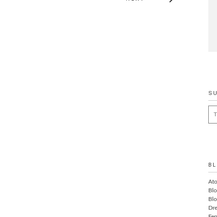
S
Se
for
BL
At
Blo
Blo
Dre
Fer