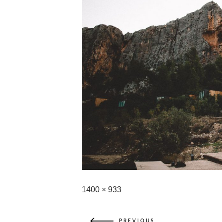
Full
1400 × 933
size
PREVIOUS