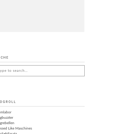
UCHE
arch
:
OGROLL
omlabor
gbuzzter
grebellen
ssed Like Maschines
nSehErsatz