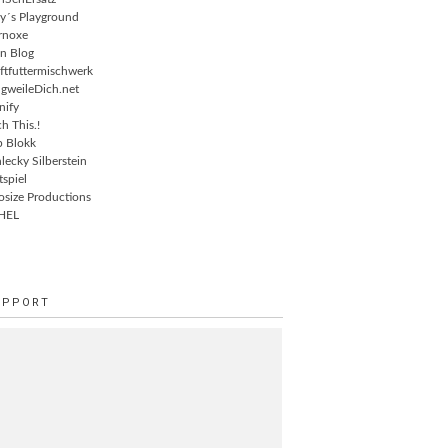
ly´s Playground
rnoxe
n Blog
ftfuttermischwerk
gweileDich.net
nify
ch This.!
 Blokk
lecky Silberstein
tspiel
osize Productions
HEL
UPPORT